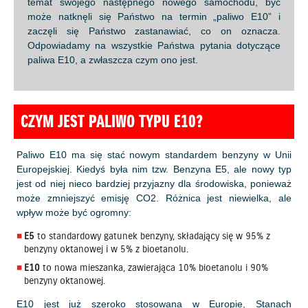
temat swojego następnego nowego samochodu, być
może natknęli się Państwo na termin „paliwo E10” i
zaczęli się Państwo zastanawiać, co on oznacza.
Odpowiadamy na wszystkie Państwa pytania dotyczące
paliwa E10, a zwłaszcza czym ono jest.
CZYM JEST PALIWO TYPU E10?
Paliwo E10 ma się stać nowym standardem benzyny w Unii
Europejskiej. Kiedyś była nim tzw. Benzyna E5, ale nowy typ
jest od niej nieco bardziej przyjazny dla środowiska, ponieważ
może zmniejszyć emisję CO2. Różnica jest niewielka, ale
wpływ może być ogromny:
E5
to standardowy gatunek benzyny, składający się w 95% z
benzyny oktanowej i w 5% z bioetanolu.
E10
to nowa mieszanka, zawierająca 10% bioetanolu i 90%
benzyny oktanowej.
E10 jest już szeroko stosowana w Europie, Stanach