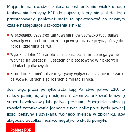
Mając to na uwadze, zalecane jest unikanie wielokrotnego
tankowania benzyny E10 do pojazdu, który nie jest do tego
przystosowany, ponieważ może to spowodować po pewnym
czasie następujące uszkodzenia silnika:
W przypadku częstego tankowania niewłaściwego typu paliwa
zawarty w nim etanol może po pewnym czasie przyczynić się do
korozji zbiornika paliwa.
Wysoka zdolność etanolu do rozpuszczania może negatywnie
wpłynąć na uszczelki i uszczelnienia stosowane w niektórych
układach paliwowych.
Etanol może mieć także negatywny wpływ na spalanie mieszanki
paliwowej, utrudniając rozruch zimnego silnika.
Jeśli więc przez pomyłkę zatankują Państwo paliwo E10, to
należy pamiętać, aby następnym razem zatankować benzynę
super bezołowiową lub paliwo premium. Specjaliści zalecają
również zatankowanie jednego z tych paliw po zużyciu pewnej
ilości benzyny i uzyskaniu wolnego miejsca w zbiorniku, aby
złagodzić wszelkie możliwe negatywne skutki pomyłki.
Pobierz PDF