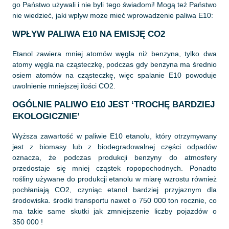
go Państwo używali i nie byli tego świadomi! Mogą też Państwo
nie wiedzieć, jaki wpływ może mieć wprowadzenie paliwa E10:
WPŁYW PALIWA E10 NA EMISJĘ CO2
Etanol zawiera mniej atomów węgla niż benzyna, tylko dwa
atomy węgla na cząsteczkę, podczas gdy benzyna ma średnio
osiem atomów na cząsteczkę, więc spalanie E10 powoduje
uwolnienie mniejszej ilości CO2.
OGÓLNIE PALIWO E10 JEST ‘TROCHĘ BARDZIEJ
EKOLOGICZNIE’
Wyższa zawartość w paliwie E10 etanolu, który otrzymywany
jest z biomasy lub z biodegradowalnej części odpadów
oznacza, że podczas produkcji benzyny do atmosfery
przedostaje się mniej cząstek ropopochodnych. Ponadto
rośliny używane do produkcji etanolu w miarę wzrostu również
pochłaniają CO2, czyniąc etanol bardziej przyjaznym dla
środowiska. środki transportu nawet o 750 000 ton rocznie, co
ma takie same skutki jak zmniejszenie liczby pojazdów o
350 000 !