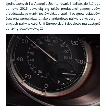
zjednoczonych i w Australii. Jest to również paliwo, do którego
od roku 2016 odwołują się także producenci samochodów,
przedstawiając wyniki testów składu spalin i osiągów pojazdów.
Jest ona wprowadzana jako standardowe paliwo do wyboru na
stacjach paliw w całej Unii Europejskiej i docelowo ma zastąpić
benzynę bezołowiową E5.