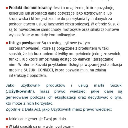
Produkt skomunikowany:
Jest to urządzenie, które pozyskuje,
generuje lub gromadzi dane dotyczące jego użytkowania lub
środowiska i które jest zdolne do przesyłania tych danych za
pośrednictwem usługi łączności elektronicznej. W ofercie Suzuki
są to nowoczesne samochody, motocykle oraz silniki zaburtowe
wyposażone w moduły komunikacyjne.
Usługa powiązana:
Są to usługi cyfrowe (w tym
oprogramowanie), które są połączone z produktem w taki
sposób, że ich brak uniemożliwiłby mu pełnienie jednej ze swoich
funkcji, lub które umożliwiają dostęp do danych i zarządzanie
nimi. W ofercie Suzuki przykładem Usługi powiązanej jest aplikacja
mobilna SUZUKI CONNECT, która pozwala m.in. na zdalną
interakcję z pojazdem.
Jako użytkownik produktów i usług marki Suzuki
(„
Użytkownik
”), masz prawo wiedzieć, jakie dane są
generowane podczas ich eksploatacji oraz decydować o tym,
kto może z nich korzystać.
Zgodnie z Data Act, jako Użytkownik masz prawo wiedzieć:
Jakie dane generuje Twój produkt.
W jaki sposób są one wykorzystywane.