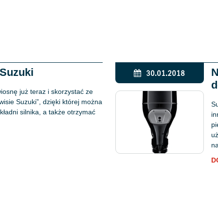
 Suzuki
N
30.01.2018
d
snę już teraz i skorzystać ze
wisie Suzuki”, dzięki której można
Su
kładni silnika, a także otrzymać
i
pi
uż
na
D