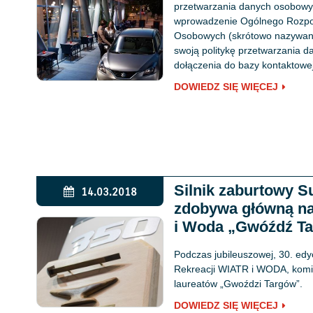
przetwarzania danych osobowy
wprowadzenie Ogólnego Rozpo
Osobowych (skrótowo nazywane
swoją politykę przetwarzania 
dołączenia do bazy kontaktowej
DOWIEDZ SIĘ WIĘCEJ
Silnik zaburtowy 
14.03.2018
zdobywa główną na
i Woda „Gwóźdź Ta
Podczas jubileuszowej, 30. ed
Rekreacji WIATR i WODA, komis
laureatów „Gwoździ Targów”.
DOWIEDZ SIĘ WIĘCEJ