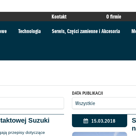
Kontakt
O firmie
towe
Technologia
Serwis, Części zamienne i Akcesoria
Mo
DATA PUBLIKACJI
taktowej Suzuki
S
15.03.2018
n
gają przepisy dotyczące