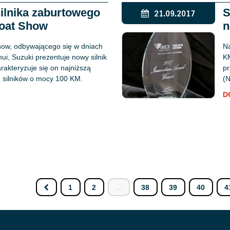
ilnika zaburtowego
S
21.09.2017
oat Show
n
ow, odbywającego się w dniach
Na
ui, Suzuki prezentuje nowy silnik
KM
akteryzuje się on najniższą
pr
 silników o mocy 100 KM.
(
D
1
2
...
38
39
40
4