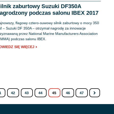
ilnik zaburtowy Suzuki DF350A
agrodzony podczas salonu IBEX 2017
jnowszy, flagowy cztero-suwowy silnik zaburtowy o mocy 350
 – Suzuki DF 350A – otrzymał nagrodę za innowacje
zyznawaną przez National Marine Manufacturers Association
NMMA) podczas salonu IBEX.
OWIEDZ SIĘ WIĘCEJ
1
42
43
44
45
46
47