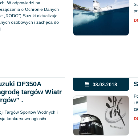
ch. W odpowiedzi na
Su
rządzenia o Ochronie Danych
pr
 „RODO”) Suzuki aktualizuje
D
danych osobowych i zachęca do
.
Suzuki DF350A
S
08.03.2018
grodę targów Wiatr
Po
rgów” .
i 
z
ycji Targów Sportów Wodnych i
ja konkursowa ogłosiła
D