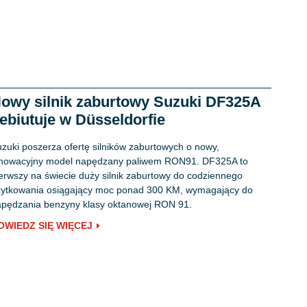
owy silnik zaburtowy Suzuki DF325A
ebiutuje w Düsseldorfie
zuki poszerza ofertę silników zaburtowych o nowy,
nnowacyjny model napędzany paliwem RON91. DF325A to
erwszy na świecie duży silnik zaburtowy do codziennego
ytkowania osiągający moc ponad 300 KM, wymagający do
pędzania benzyny klasy oktanowej RON 91.
OWIEDZ SIĘ WIĘCEJ