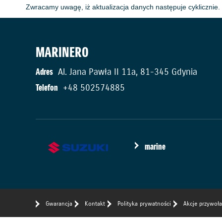
Zwracamy uwagę, iż aktualizacja danych następuje cyklicznie. 
MARINERO
Adres
Al. Jana Pawła II 11a, 81-345 Gdynia
Telefon
+48 502574885
marine
Gwarancja
Kontakt
Polityka prywatności
Akcje przywoł