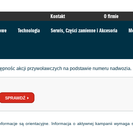
Kontakt
O firmie
towe
Technologia
Serwis, Części zamienne i Akcesoria
Mo
stępnośc akcji przywoławczych na podstawie numeru nadwozia.
SPRAWDŹ
nformacje są orientacyjne. Informacja o aktywnej kampanii wymag